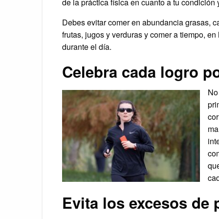
de la práctica física en cuanto a tu condición 
Debes evitar comer en abundancia grasas, ca
frutas, jugos y verduras y comer a tiempo, en
durante el día.
Celebra cada logro p
No 
pri
cor
man
int
com
que
cad
Evita los excesos de p