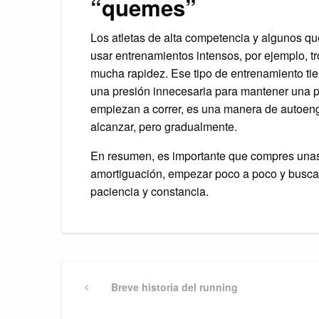
“quemes”
Los atletas de alta competencia y algunos que
usar entrenamientos intensos, por ejemplo, tro
mucha rapidez. Ese tipo de entrenamiento tie
una presión innecesaria para mantener una p
empiezan a correr, es una manera de autoenga
alcanzar, pero gradualmente.
En resumen, es importante que compres unas
amortiguación, empezar poco a poco y buscar
paciencia y constancia.
Post
Previous
Breve historia del running
Post