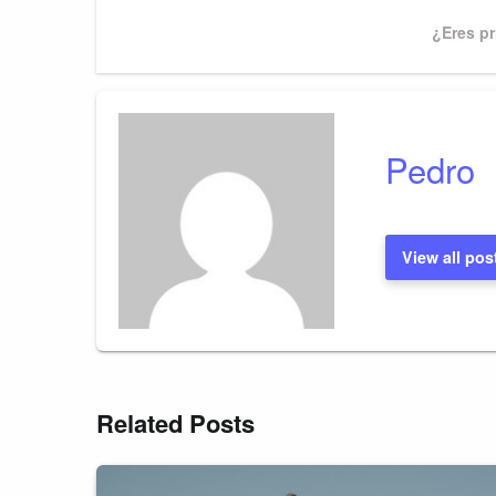
navigation
Next
¿Eres pr
Post
Pedro
View all pos
Related Posts