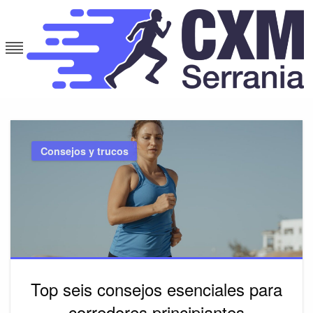
Skip
to
content
cxmserrania.es
Consejos y trucos
Top seis consejos esenciales para
corredores principiantes