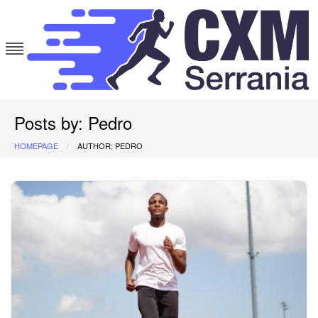
Skip
to
content
cxmserrania.es
Posts by: Pedro
HOMEPAGE
AUTHOR: PEDRO