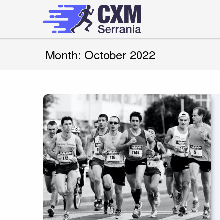
Skip
to
content
cxmserrania.es
Month:
October 2022